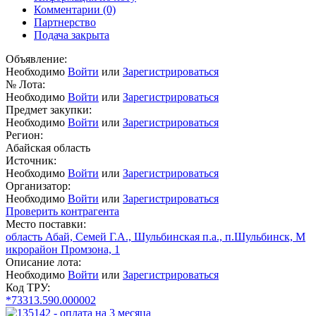
Комментарии
(0)
Партнерство
Подача закрыта
Объявление:
Необходимо
Войти
или
Зарегистрироваться
№ Лота:
Необходимо
Войти
или
Зарегистрироваться
Предмет закупки:
Необходимо
Войти
или
Зарегистрироваться
Регион:
Абайская область
Источник:
Необходимо
Войти
или
Зарегистрироваться
Организатор:
Необходимо
Войти
или
Зарегистрироваться
Проверить контрагента
Место поставки:
область Абай, Семей Г.А., Шульбинская п.а., п.Шульбинск, М
икрорайон Промзона, 1
Описание лота:
Необходимо
Войти
или
Зарегистрироваться
Код ТРУ:
*73313.590.000002