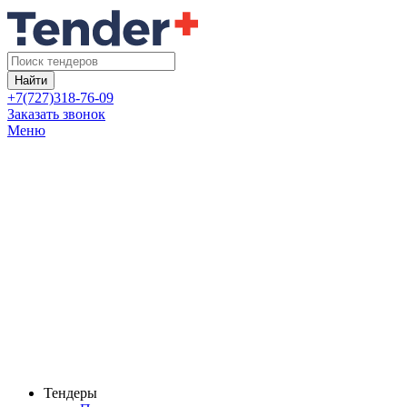
Найти
+7(727)318-76-09
Заказать звонок
Меню
Тендеры