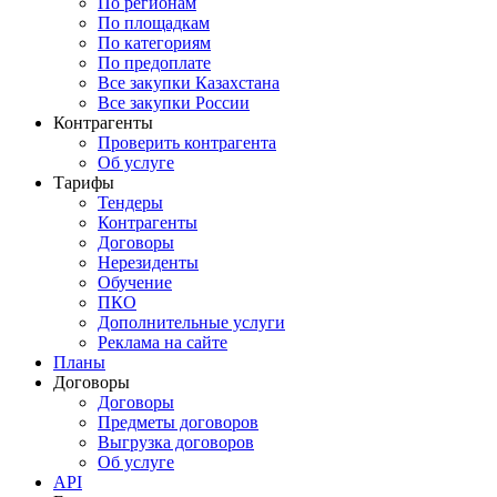
По регионам
По площадкам
По категориям
По предоплате
Все закупки Казахстана
Все закупки России
Контрагенты
Проверить контрагента
Об услуге
Тарифы
Тендеры
Контрагенты
Договоры
Нерезиденты
Обучение
ПКО
Дополнительные услуги
Реклама на сайте
Планы
Договоры
Договоры
Предметы договоров
Выгрузка договоров
Об услуге
API