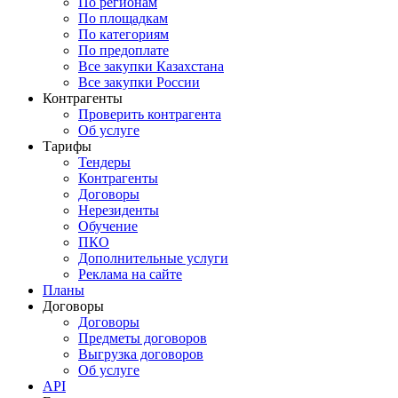
По регионам
По площадкам
По категориям
По предоплате
Все закупки Казахстана
Все закупки России
Контрагенты
Проверить контрагента
Об услуге
Тарифы
Тендеры
Контрагенты
Договоры
Нерезиденты
Обучение
ПКО
Дополнительные услуги
Реклама на сайте
Планы
Договоры
Договоры
Предметы договоров
Выгрузка договоров
Об услуге
API