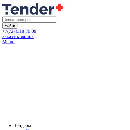
Найти
+7(727)318-76-09
Заказать звонок
Меню
Тендеры