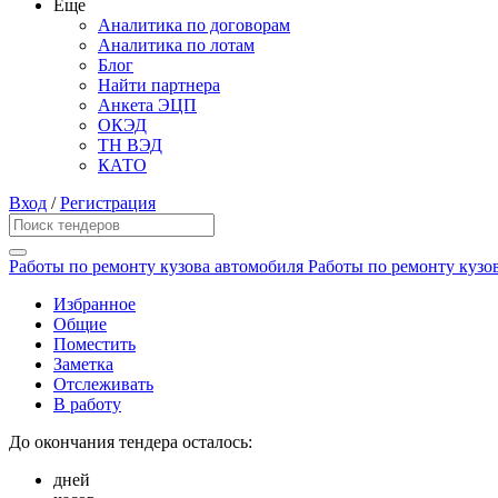
Еще
Аналитика по договорам
Аналитика по лотам
Блог
Найти партнера
Анкета ЭЦП
ОКЭД
ТН ВЭД
КАТО
Вход
/
Регистрация
Работы по ремонту кузова автомобиля Работы по ремонту кузо
Избранное
Общие
Поместить
Заметка
Отслеживать
В работу
До окончания тендера осталось:
дней