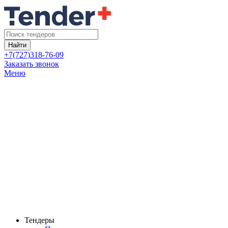
Найти
+7(727)318-76-09
Заказать звонок
Меню
Тендеры