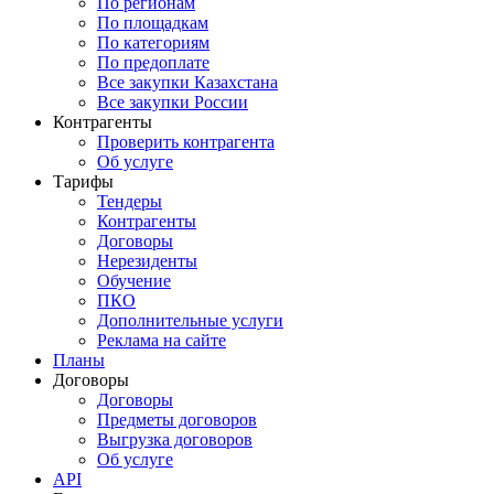
По регионам
По площадкам
По категориям
По предоплате
Все закупки Казахстана
Все закупки России
Контрагенты
Проверить контрагента
Об услуге
Тарифы
Тендеры
Контрагенты
Договоры
Нерезиденты
Обучение
ПКО
Дополнительные услуги
Реклама на сайте
Планы
Договоры
Договоры
Предметы договоров
Выгрузка договоров
Об услуге
API