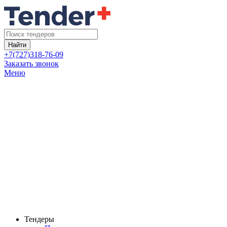
Найти
+7(727)318-76-09
Заказать звонок
Меню
Тендеры