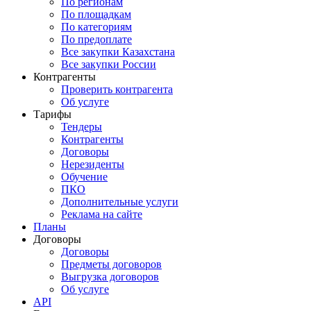
По регионам
По площадкам
По категориям
По предоплате
Все закупки Казахстана
Все закупки России
Контрагенты
Проверить контрагента
Об услуге
Тарифы
Тендеры
Контрагенты
Договоры
Нерезиденты
Обучение
ПКО
Дополнительные услуги
Реклама на сайте
Планы
Договоры
Договоры
Предметы договоров
Выгрузка договоров
Об услуге
API