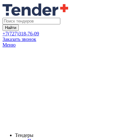
Найти
+7(727)318-76-09
Заказать звонок
Меню
Тендеры