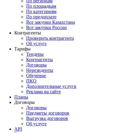
По регионам
По площадкам
По категориям
По предоплате
Все закупки Казахстана
Все закупки России
Контрагенты
Проверить контрагента
Об услуге
Тарифы
Тендеры
Контрагенты
Договоры
Нерезиденты
Обучение
ПКО
Дополнительные услуги
Реклама на сайте
Планы
Договоры
Договоры
Предметы договоров
Выгрузка договоров
Об услуге
API