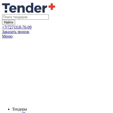
Найти
+7(727)318-76-09
Заказать звонок
Меню
Тендеры