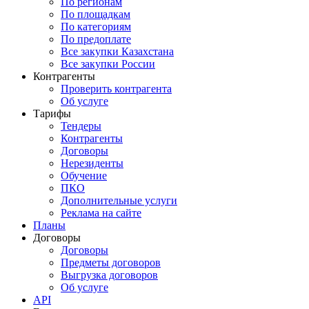
По регионам
По площадкам
По категориям
По предоплате
Все закупки Казахстана
Все закупки России
Контрагенты
Проверить контрагента
Об услуге
Тарифы
Тендеры
Контрагенты
Договоры
Нерезиденты
Обучение
ПКО
Дополнительные услуги
Реклама на сайте
Планы
Договоры
Договоры
Предметы договоров
Выгрузка договоров
Об услуге
API