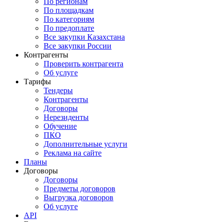
По регионам
По площадкам
По категориям
По предоплате
Все закупки Казахстана
Все закупки России
Контрагенты
Проверить контрагента
Об услуге
Тарифы
Тендеры
Контрагенты
Договоры
Нерезиденты
Обучение
ПКО
Дополнительные услуги
Реклама на сайте
Планы
Договоры
Договоры
Предметы договоров
Выгрузка договоров
Об услуге
API