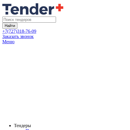
Найти
+7(727)318-76-09
Заказать звонок
Меню
Тендеры