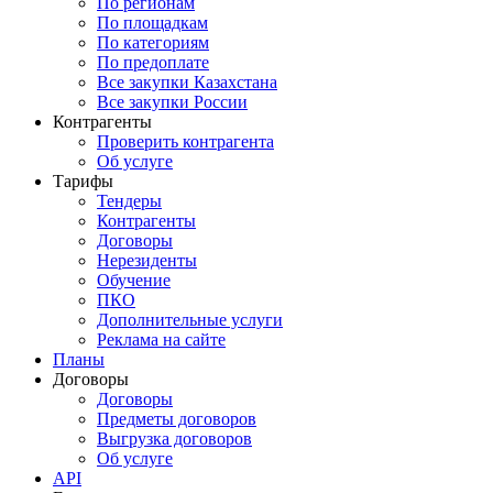
По регионам
По площадкам
По категориям
По предоплате
Все закупки Казахстана
Все закупки России
Контрагенты
Проверить контрагента
Об услуге
Тарифы
Тендеры
Контрагенты
Договоры
Нерезиденты
Обучение
ПКО
Дополнительные услуги
Реклама на сайте
Планы
Договоры
Договоры
Предметы договоров
Выгрузка договоров
Об услуге
API