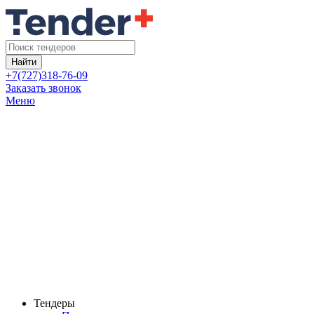
Найти
+7(727)318-76-09
Заказать звонок
Меню
Тендеры