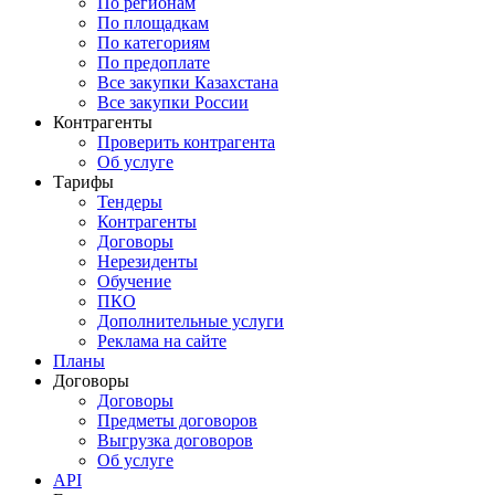
По регионам
По площадкам
По категориям
По предоплате
Все закупки Казахстана
Все закупки России
Контрагенты
Проверить контрагента
Об услуге
Тарифы
Тендеры
Контрагенты
Договоры
Нерезиденты
Обучение
ПКО
Дополнительные услуги
Реклама на сайте
Планы
Договоры
Договоры
Предметы договоров
Выгрузка договоров
Об услуге
API