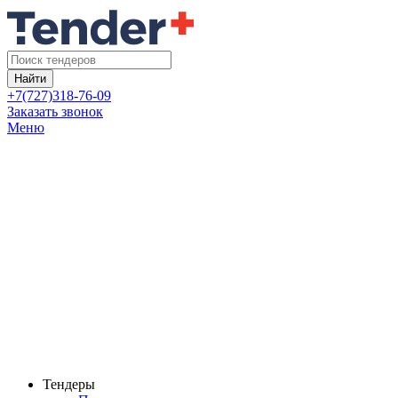
Найти
+7(727)318-76-09
Заказать звонок
Меню
Тендеры