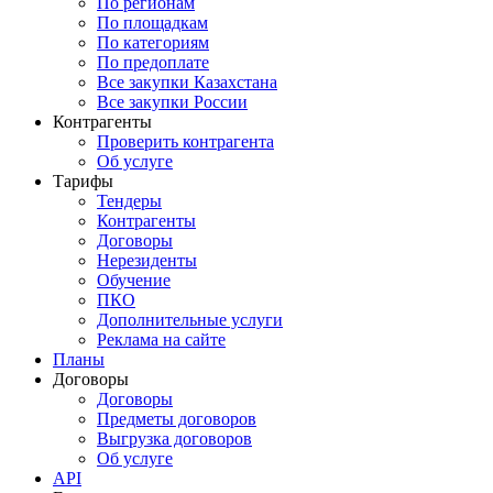
По регионам
По площадкам
По категориям
По предоплате
Все закупки Казахстана
Все закупки России
Контрагенты
Проверить контрагента
Об услуге
Тарифы
Тендеры
Контрагенты
Договоры
Нерезиденты
Обучение
ПКО
Дополнительные услуги
Реклама на сайте
Планы
Договоры
Договоры
Предметы договоров
Выгрузка договоров
Об услуге
API