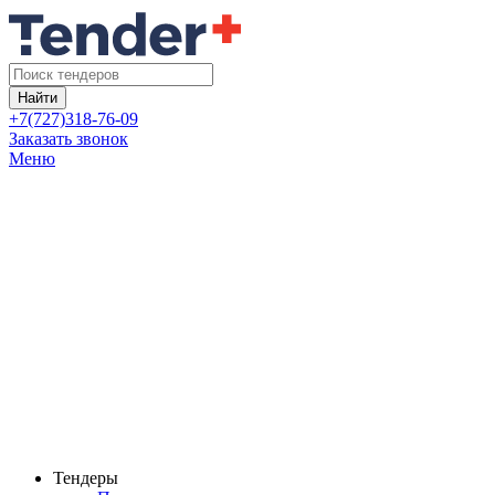
Найти
+7(727)318-76-09
Заказать звонок
Меню
Тендеры