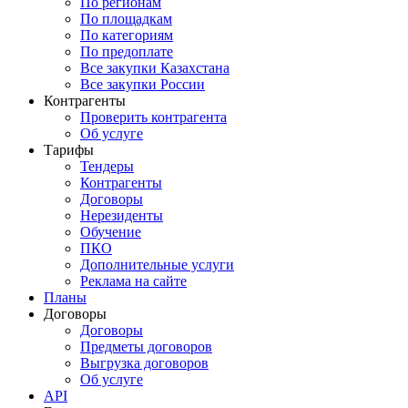
По регионам
По площадкам
По категориям
По предоплате
Все закупки Казахстана
Все закупки России
Контрагенты
Проверить контрагента
Об услуге
Тарифы
Тендеры
Контрагенты
Договоры
Нерезиденты
Обучение
ПКО
Дополнительные услуги
Реклама на сайте
Планы
Договоры
Договоры
Предметы договоров
Выгрузка договоров
Об услуге
API