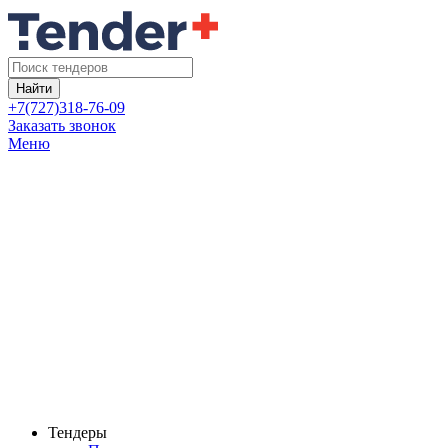
Найти
+7(727)318-76-09
Заказать звонок
Меню
Тендеры