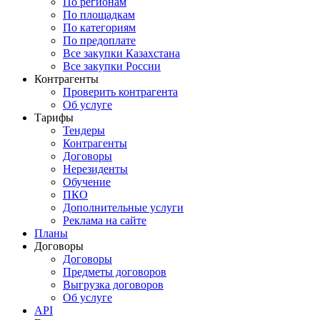
По регионам
По площадкам
По категориям
По предоплате
Все закупки Казахстана
Все закупки России
Контрагенты
Проверить контрагента
Об услуге
Тарифы
Тендеры
Контрагенты
Договоры
Нерезиденты
Обучение
ПКО
Дополнительные услуги
Реклама на сайте
Планы
Договоры
Договоры
Предметы договоров
Выгрузка договоров
Об услуге
API