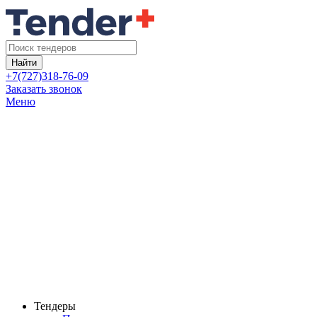
Найти
+7(727)318-76-09
Заказать звонок
Меню
Тендеры