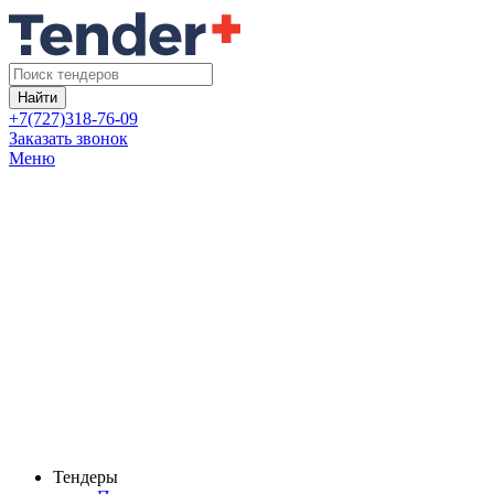
Найти
+7(727)318-76-09
Заказать звонок
Меню
Тендеры