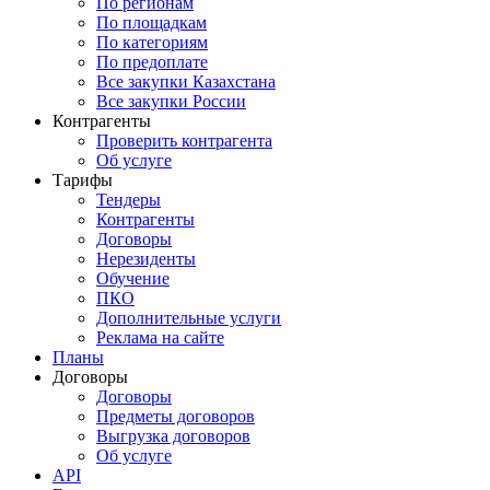
По регионам
По площадкам
По категориям
По предоплате
Все закупки Казахстана
Все закупки России
Контрагенты
Проверить контрагента
Об услуге
Тарифы
Тендеры
Контрагенты
Договоры
Нерезиденты
Обучение
ПКО
Дополнительные услуги
Реклама на сайте
Планы
Договоры
Договоры
Предметы договоров
Выгрузка договоров
Об услуге
API