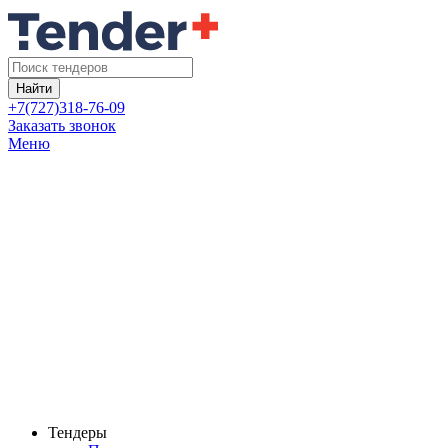
Найти
+7(727)318-76-09
Заказать звонок
Меню
Тендеры