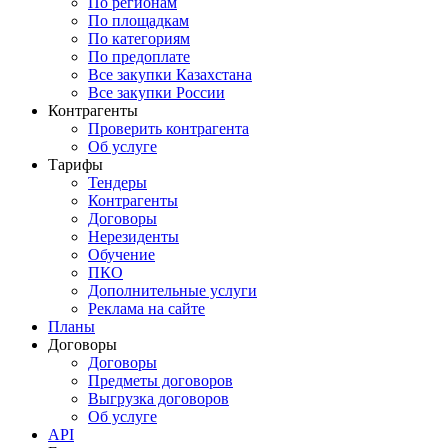
По регионам
По площадкам
По категориям
По предоплате
Все закупки Казахстана
Все закупки России
Контрагенты
Проверить контрагента
Об услуге
Тарифы
Тендеры
Контрагенты
Договоры
Нерезиденты
Обучение
ПКО
Дополнительные услуги
Реклама на сайте
Планы
Договоры
Договоры
Предметы договоров
Выгрузка договоров
Об услуге
API