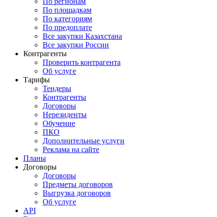
По регионам
По площадкам
По категориям
По предоплате
Все закупки Казахстана
Все закупки России
Контрагенты
Проверить контрагента
Об услуге
Тарифы
Тендеры
Контрагенты
Договоры
Нерезиденты
Обучение
ПКО
Дополнительные услуги
Реклама на сайте
Планы
Договоры
Договоры
Предметы договоров
Выгрузка договоров
Об услуге
API