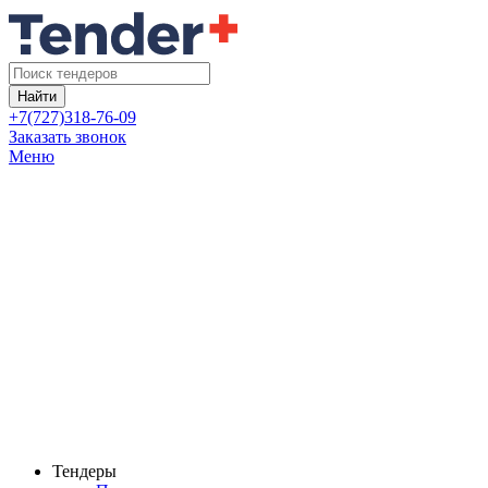
Найти
+7(727)318-76-09
Заказать звонок
Меню
Тендеры