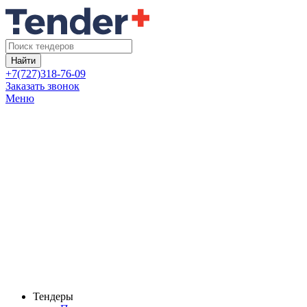
Найти
+7(727)318-76-09
Заказать звонок
Меню
Тендеры