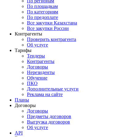
По регионам
По площадкам
По категориям
По предоплате
Все закупки Казахстана
Все закупки России
Контрагенты
Проверить контрагента
Об услуге
Тарифы
Тендеры
Контрагенты
Договоры
Нерезиденты
Обучение
ПКО
Дополнительные услуги
Реклама на сайте
Планы
Договоры
Договоры
Предметы договоров
Выгрузка договоров
Об услуге
API