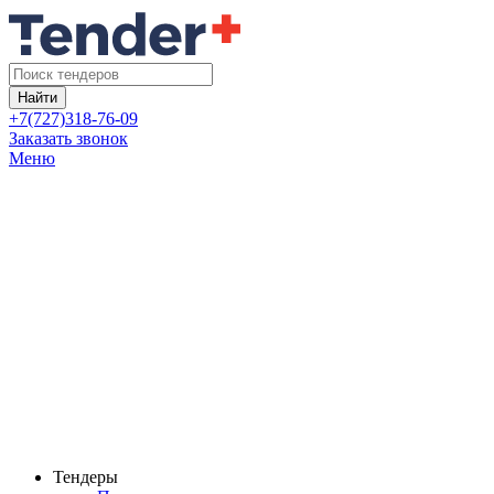
Найти
+7(727)318-76-09
Заказать звонок
Меню
Тендеры