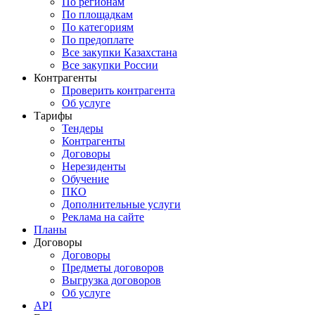
По регионам
По площадкам
По категориям
По предоплате
Все закупки Казахстана
Все закупки России
Контрагенты
Проверить контрагента
Об услуге
Тарифы
Тендеры
Контрагенты
Договоры
Нерезиденты
Обучение
ПКО
Дополнительные услуги
Реклама на сайте
Планы
Договоры
Договоры
Предметы договоров
Выгрузка договоров
Об услуге
API