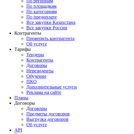
По регионам
По площадкам
По категориям
По предоплате
Все закупки Казахстана
Все закупки России
Контрагенты
Проверить контрагента
Об услуге
Тарифы
Тендеры
Контрагенты
Договоры
Нерезиденты
Обучение
ПКО
Дополнительные услуги
Реклама на сайте
Планы
Договоры
Договоры
Предметы договоров
Выгрузка договоров
Об услуге
API