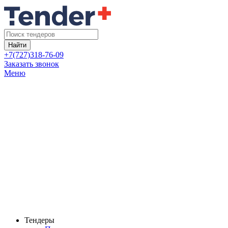
Найти
+7(727)318-76-09
Заказать звонок
Меню
Тендеры