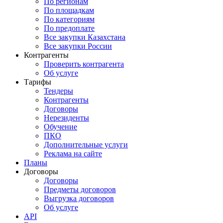
По регионам
По площадкам
По категориям
По предоплате
Все закупки Казахстана
Все закупки России
Контрагенты
Проверить контрагента
Об услуге
Тарифы
Тендеры
Контрагенты
Договоры
Нерезиденты
Обучение
ПКО
Дополнительные услуги
Реклама на сайте
Планы
Договоры
Договоры
Предметы договоров
Выгрузка договоров
Об услуге
API