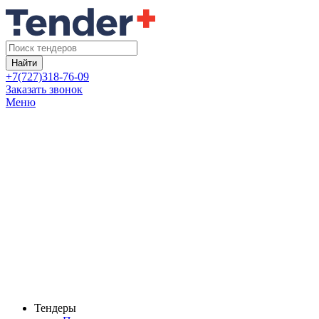
Найти
+7(727)318-76-09
Заказать звонок
Меню
Тендеры