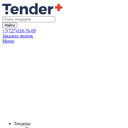
Найти
+7(727)318-76-09
Заказать звонок
Меню
Тендеры