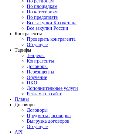
По регионам
По площадкам
По категориям
По предоплате
Все закупки Казахстана
Все закупки России
Контрагенты
Проверить контрагента
Об услуге
Тарифы
Тендеры
Контрагенты
Договоры
Нерезиденты
Обучение
ПКО
Дополнительные услуги
Реклама на сайте
Планы
Договоры
Договоры
Предметы договоров
Выгрузка договоров
Об услуге
API