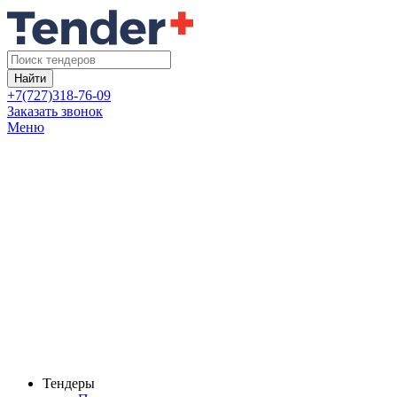
Найти
+7(727)318-76-09
Заказать звонок
Меню
Тендеры