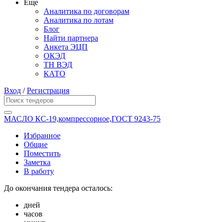
Еще
Аналитика по договорам
Аналитика по лотам
Блог
Найти партнера
Анкета ЭЦП
ОКЭД
ТН ВЭД
КАТО
Вход
/
Регистрация
МАСЛО КС-19,компрессорное,ГОСТ 9243-75
Избранное
Общие
Поместить
Заметка
В работу
До окончания тендера осталось:
дней
часов