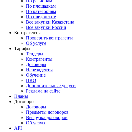
По регионам
По площадкам
По категориям
По предоплате
Все закупки Казахстана
Все закупки России
Контрагенты
Проверить контрагента
Об услуге
Тарифы
Тендеры
Контрагенты
Договоры
Нерезиденты
Обучение
ПКО
Дополнительные услуги
Реклама на сайте
Планы
Договоры
Договоры
Предметы договоров
Выгрузка договоров
Об услуге
API