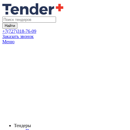
Найти
+7(727)318-76-09
Заказать звонок
Меню
Тендеры