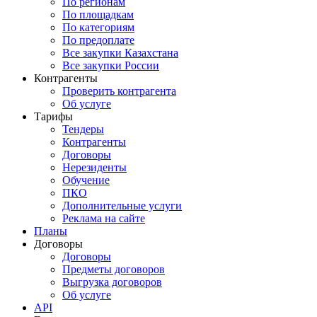
По регионам
По площадкам
По категориям
По предоплате
Все закупки Казахстана
Все закупки России
Контрагенты
Проверить контрагента
Об услуге
Тарифы
Тендеры
Контрагенты
Договоры
Нерезиденты
Обучение
ПКО
Дополнительные услуги
Реклама на сайте
Планы
Договоры
Договоры
Предметы договоров
Выгрузка договоров
Об услуге
API