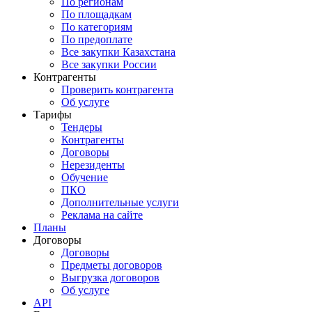
По регионам
По площадкам
По категориям
По предоплате
Все закупки Казахстана
Все закупки России
Контрагенты
Проверить контрагента
Об услуге
Тарифы
Тендеры
Контрагенты
Договоры
Нерезиденты
Обучение
ПКО
Дополнительные услуги
Реклама на сайте
Планы
Договоры
Договоры
Предметы договоров
Выгрузка договоров
Об услуге
API