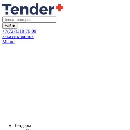
Найти
+7(727)318-76-09
Заказать звонок
Меню
Тендеры