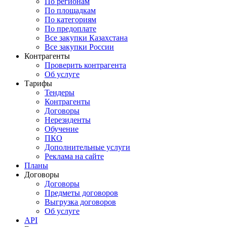
По регионам
По площадкам
По категориям
По предоплате
Все закупки Казахстана
Все закупки России
Контрагенты
Проверить контрагента
Об услуге
Тарифы
Тендеры
Контрагенты
Договоры
Нерезиденты
Обучение
ПКО
Дополнительные услуги
Реклама на сайте
Планы
Договоры
Договоры
Предметы договоров
Выгрузка договоров
Об услуге
API