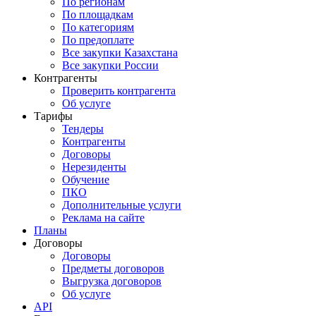
По регионам
По площадкам
По категориям
По предоплате
Все закупки Казахстана
Все закупки России
Контрагенты
Проверить контрагента
Об услуге
Тарифы
Тендеры
Контрагенты
Договоры
Нерезиденты
Обучение
ПКО
Дополнительные услуги
Реклама на сайте
Планы
Договоры
Договоры
Предметы договоров
Выгрузка договоров
Об услуге
API