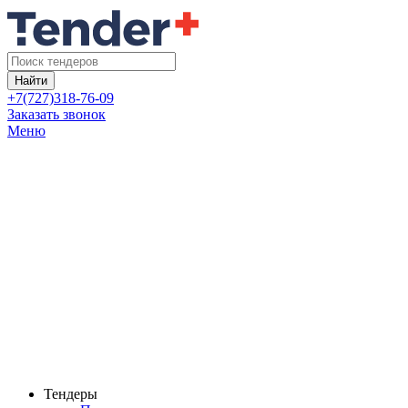
Найти
+7(727)318-76-09
Заказать звонок
Меню
Тендеры