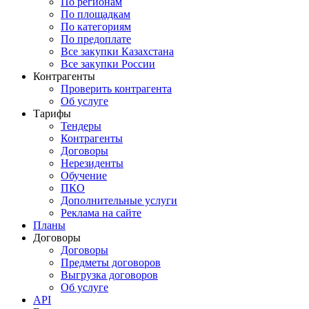
По регионам
По площадкам
По категориям
По предоплате
Все закупки Казахстана
Все закупки России
Контрагенты
Проверить контрагента
Об услуге
Тарифы
Тендеры
Контрагенты
Договоры
Нерезиденты
Обучение
ПКО
Дополнительные услуги
Реклама на сайте
Планы
Договоры
Договоры
Предметы договоров
Выгрузка договоров
Об услуге
API