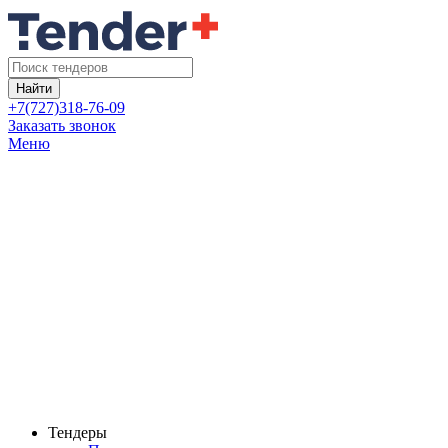
Найти
+7(727)318-76-09
Заказать звонок
Меню
Тендеры