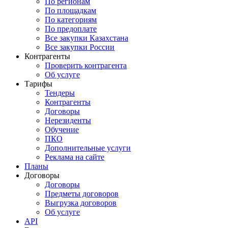
По регионам
По площадкам
По категориям
По предоплате
Все закупки Казахстана
Все закупки России
Контрагенты
Проверить контрагента
Об услуге
Тарифы
Тендеры
Контрагенты
Договоры
Нерезиденты
Обучение
ПКО
Дополнительные услуги
Реклама на сайте
Планы
Договоры
Договоры
Предметы договоров
Выгрузка договоров
Об услуге
API