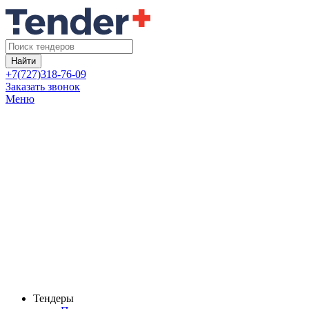
Найти
+7(727)318-76-09
Заказать звонок
Меню
Тендеры