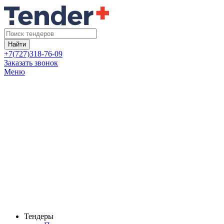
Найти
+7(727)318-76-09
Заказать звонок
Меню
Тендеры