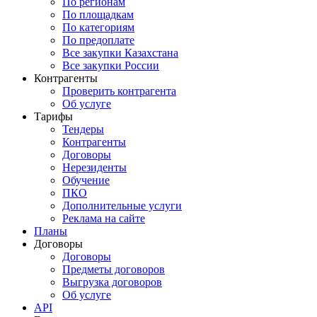
По регионам
По площадкам
По категориям
По предоплате
Все закупки Казахстана
Все закупки России
Контрагенты
Проверить контрагента
Об услуге
Тарифы
Тендеры
Контрагенты
Договоры
Нерезиденты
Обучение
ПКО
Дополнительные услуги
Реклама на сайте
Планы
Договоры
Договоры
Предметы договоров
Выгрузка договоров
Об услуге
API