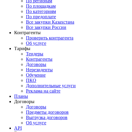
По регионам
По площадкам
По категориям
По предоплате
Все закупки Казахстана
Все закупки России
Контрагенты
Проверить контрагента
Об услуге
Тарифы
Тендеры
Контрагенты
Договоры
Нерезиденты
Обучение
ПКО
Дополнительные услуги
Реклама на сайте
Планы
Договоры
Договоры
Предметы договоров
Выгрузка договоров
Об услуге
API