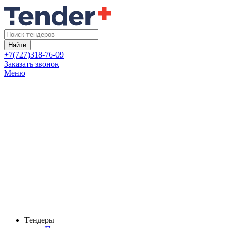
Найти
+7(727)318-76-09
Заказать звонок
Меню
Тендеры