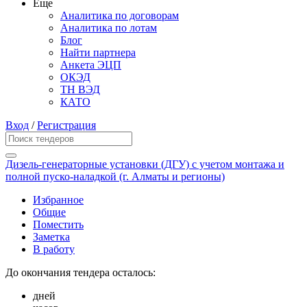
Еще
Аналитика по договорам
Аналитика по лотам
Блог
Найти партнера
Анкета ЭЦП
ОКЭД
ТН ВЭД
КАТО
Вход
/
Регистрация
Дизель-генераторные установки (ДГУ) с учетом монтажа и
полной пуско-наладкой (г. Алматы и регионы)
Избранное
Общие
Поместить
Заметка
В работу
До окончания тендера осталось:
дней