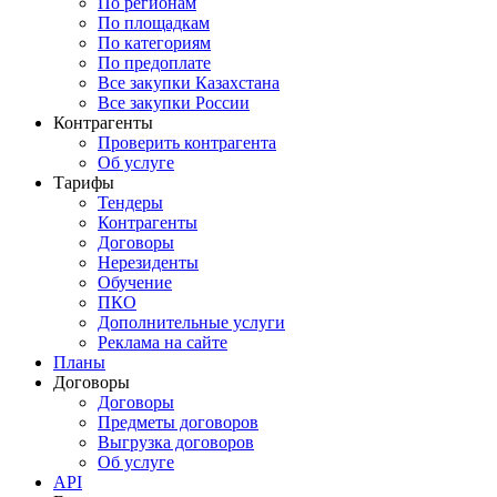
По регионам
По площадкам
По категориям
По предоплате
Все закупки Казахстана
Все закупки России
Контрагенты
Проверить контрагента
Об услуге
Тарифы
Тендеры
Контрагенты
Договоры
Нерезиденты
Обучение
ПКО
Дополнительные услуги
Реклама на сайте
Планы
Договоры
Договоры
Предметы договоров
Выгрузка договоров
Об услуге
API