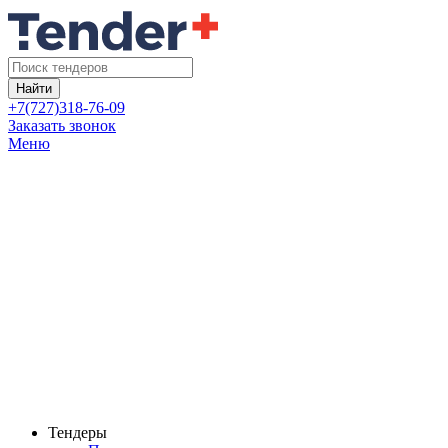
Найти
+7(727)318-76-09
Заказать звонок
Меню
Тендеры