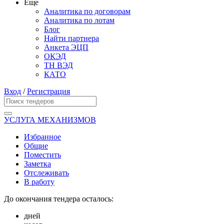
Еще
Аналитика по договорам
Аналитика по лотам
Блог
Найти партнера
Анкета ЭЦП
ОКЭД
ТН ВЭД
КАТО
Вход
/
Регистрация
УСЛУГА МЕХАНИЗМОВ
Избранное
Общие
Поместить
Заметка
Отслеживать
В работу
До окончания тендера осталось:
дней