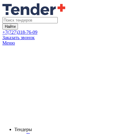
Найти
+7(727)318-76-09
Заказать звонок
Меню
Тендеры