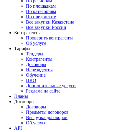
По регионам
По площадкам
По категориям
По предоплате
Все закупки Казахстана
Все закупки России
Контрагенты
Проверить контрагента
Об услуге
Тарифы
Тендеры
Контрагенты
Договоры
Нерезиденты
Обучение
ПКО
Дополнительные услуги
Реклама на сайте
Планы
Договоры
Договоры
Предметы договоров
Выгрузка договоров
Об услуге
API