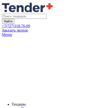
Найти
+7(727)318-76-09
Заказать звонок
Меню
Тендеры