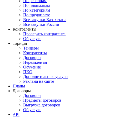
По регионам
По площадкам
По категориям
По предоплате
Все закупки Казахстана
Все закупки России
Контрагенты
Проверить контрагента
Об услуге
Тарифы
Тендеры
Контрагенты
Договоры
Нерезиденты
Обучение
ПКО
Дополнительные услуги
Реклама на сайте
Планы
Договоры
Договоры
Предметы договоров
Выгрузка договоров
Об услуге
API