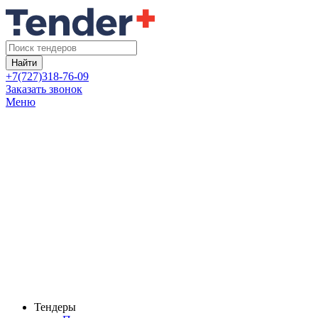
Найти
+7(727)318-76-09
Заказать звонок
Меню
Тендеры