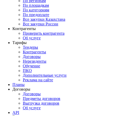
По регионам
По площадкам
По категориям
По предоплате
Все закупки Казахстана
Все закупки России
Контрагенты
Проверить контрагента
Об услуге
Тарифы
Тендеры
Контрагенты
Договоры
Нерезиденты
Обучение
ПКО
Дополнительные услуги
Реклама на сайте
Планы
Договоры
Договоры
Предметы договоров
Выгрузка договоров
Об услуге
API