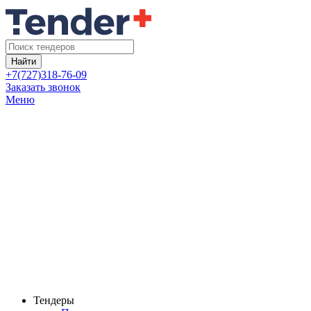
Найти
+7(727)318-76-09
Заказать звонок
Меню
Тендеры