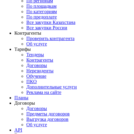
По регионам
По площадкам
По категориям
По предоплате
Все закупки Казахстана
Все закупки России
Контрагенты
Проверить контрагента
Об услуге
Тарифы
Тендеры
Контрагенты
Договоры
Нерезиденты
Обучение
ПКО
Дополнительные услуги
Реклама на сайте
Планы
Договоры
Договоры
Предметы договоров
Выгрузка договоров
Об услуге
API