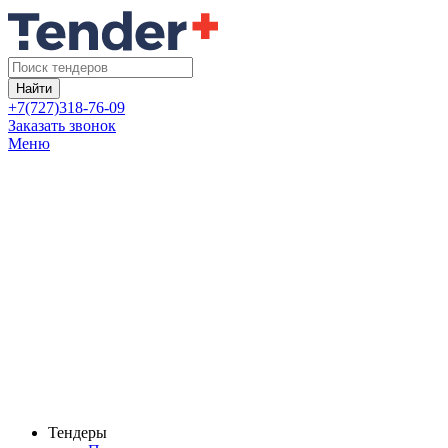
Найти
+7(727)318-76-09
Заказать звонок
Меню
Тендеры