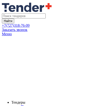
Найти
+7(727)318-76-09
Заказать звонок
Меню
Тендеры