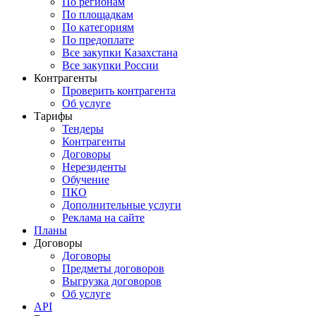
По регионам
По площадкам
По категориям
По предоплате
Все закупки Казахстана
Все закупки России
Контрагенты
Проверить контрагента
Об услуге
Тарифы
Тендеры
Контрагенты
Договоры
Нерезиденты
Обучение
ПКО
Дополнительные услуги
Реклама на сайте
Планы
Договоры
Договоры
Предметы договоров
Выгрузка договоров
Об услуге
API