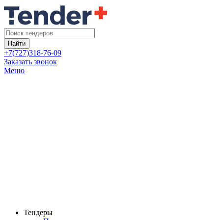
Найти
+7(727)318-76-09
Заказать звонок
Меню
Тендеры