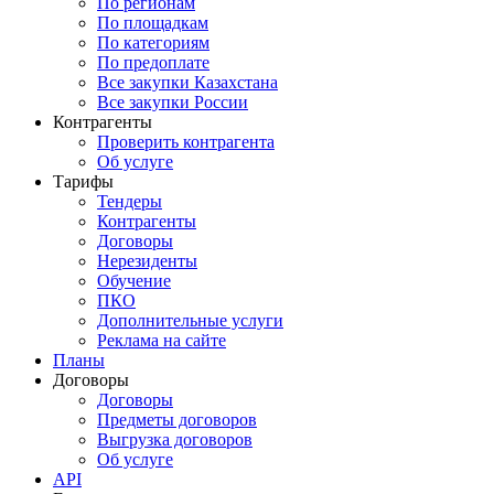
По регионам
По площадкам
По категориям
По предоплате
Все закупки Казахстана
Все закупки России
Контрагенты
Проверить контрагента
Об услуге
Тарифы
Тендеры
Контрагенты
Договоры
Нерезиденты
Обучение
ПКО
Дополнительные услуги
Реклама на сайте
Планы
Договоры
Договоры
Предметы договоров
Выгрузка договоров
Об услуге
API