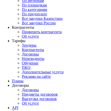
По регионам
По площадкам
По категориям
По предоплате
Все закупки Казахстана
Все закупки России
Контрагенты
Проверить контрагента
Об услуге
Тарифы
Тендеры
Контрагенты
Договоры
Нерезиденты
Обучение
ПКО
Дополнительные услуги
Реклама на сайте
Планы
Договоры
Договоры
Предметы договоров
Выгрузка договоров
Об услуге
API