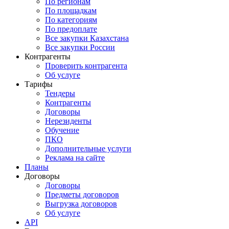
По регионам
По площадкам
По категориям
По предоплате
Все закупки Казахстана
Все закупки России
Контрагенты
Проверить контрагента
Об услуге
Тарифы
Тендеры
Контрагенты
Договоры
Нерезиденты
Обучение
ПКО
Дополнительные услуги
Реклама на сайте
Планы
Договоры
Договоры
Предметы договоров
Выгрузка договоров
Об услуге
API