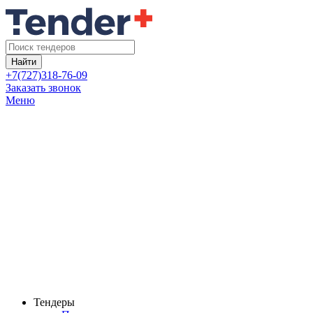
Найти
+7(727)318-76-09
Заказать звонок
Меню
Тендеры