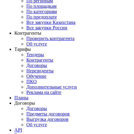
По регионам
По площадкам
По категориям
По предоплате
Все закупки Казахстана
Все закупки России
Контрагенты
Проверить контрагента
Об услуге
Тарифы
Тендеры
Контрагенты
Договоры
Нерезиденты
Обучение
ПКО
Дополнительные услуги
Реклама на сайте
Планы
Договоры
Договоры
Предметы договоров
Выгрузка договоров
Об услуге
API