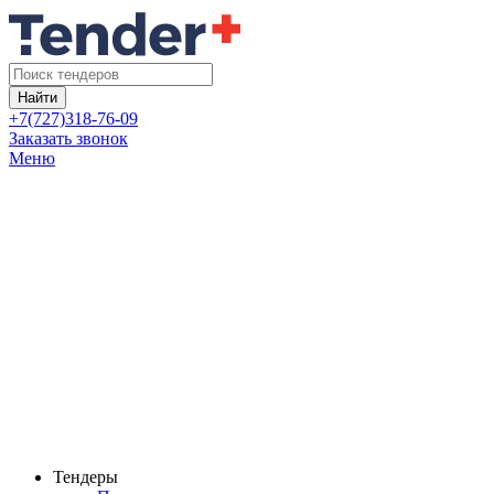
Найти
+7(727)318-76-09
Заказать звонок
Меню
Тендеры