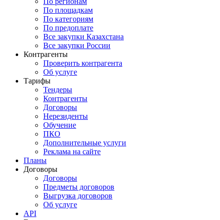
По регионам
По площадкам
По категориям
По предоплате
Все закупки Казахстана
Все закупки России
Контрагенты
Проверить контрагента
Об услуге
Тарифы
Тендеры
Контрагенты
Договоры
Нерезиденты
Обучение
ПКО
Дополнительные услуги
Реклама на сайте
Планы
Договоры
Договоры
Предметы договоров
Выгрузка договоров
Об услуге
API