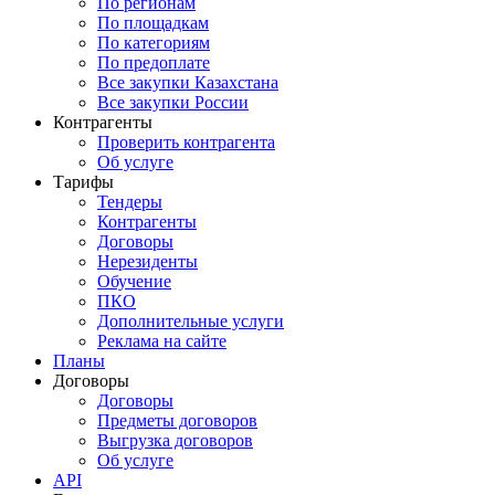
По регионам
По площадкам
По категориям
По предоплате
Все закупки Казахстана
Все закупки России
Контрагенты
Проверить контрагента
Об услуге
Тарифы
Тендеры
Контрагенты
Договоры
Нерезиденты
Обучение
ПКО
Дополнительные услуги
Реклама на сайте
Планы
Договоры
Договоры
Предметы договоров
Выгрузка договоров
Об услуге
API