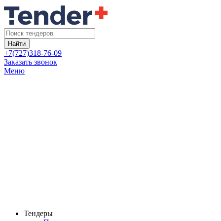
Найти
+7(727)318-76-09
Заказать звонок
Меню
Тендеры