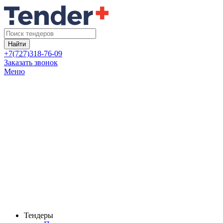
Найти
+7(727)318-76-09
Заказать звонок
Меню
Тендеры