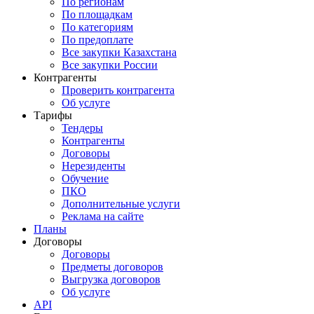
По регионам
По площадкам
По категориям
По предоплате
Все закупки Казахстана
Все закупки России
Контрагенты
Проверить контрагента
Об услуге
Тарифы
Тендеры
Контрагенты
Договоры
Нерезиденты
Обучение
ПКО
Дополнительные услуги
Реклама на сайте
Планы
Договоры
Договоры
Предметы договоров
Выгрузка договоров
Об услуге
API