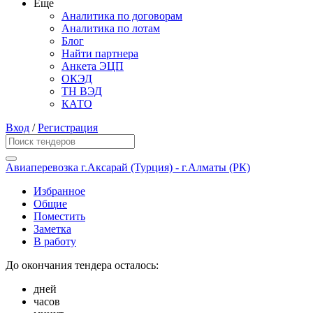
Еще
Аналитика по договорам
Аналитика по лотам
Блог
Найти партнера
Анкета ЭЦП
ОКЭД
ТН ВЭД
КАТО
Вход
/
Регистрация
Авиаперевозка г.Аксарай (Турция) - г.Алматы (РК)
Избранное
Общие
Поместить
Заметка
В работу
До окончания тендера осталось:
дней
часов