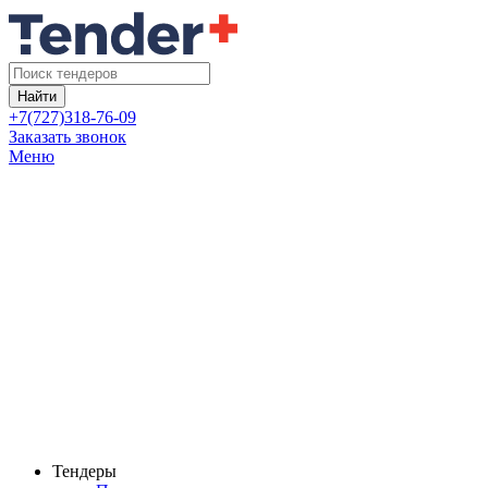
Найти
+7(727)318-76-09
Заказать звонок
Меню
Тендеры