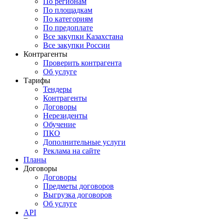
По регионам
По площадкам
По категориям
По предоплате
Все закупки Казахстана
Все закупки России
Контрагенты
Проверить контрагента
Об услуге
Тарифы
Тендеры
Контрагенты
Договоры
Нерезиденты
Обучение
ПКО
Дополнительные услуги
Реклама на сайте
Планы
Договоры
Договоры
Предметы договоров
Выгрузка договоров
Об услуге
API