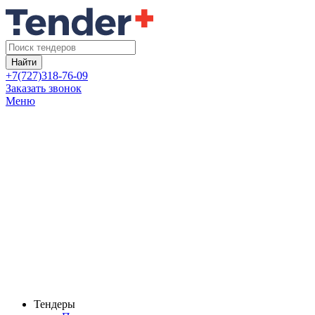
Найти
+7(727)318-76-09
Заказать звонок
Меню
Тендеры