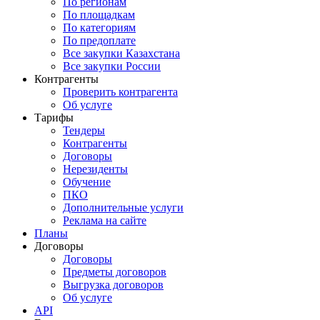
По регионам
По площадкам
По категориям
По предоплате
Все закупки Казахстана
Все закупки России
Контрагенты
Проверить контрагента
Об услуге
Тарифы
Тендеры
Контрагенты
Договоры
Нерезиденты
Обучение
ПКО
Дополнительные услуги
Реклама на сайте
Планы
Договоры
Договоры
Предметы договоров
Выгрузка договоров
Об услуге
API