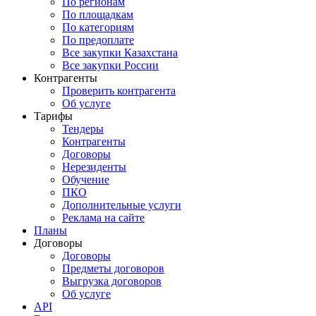
По регионам
По площадкам
По категориям
По предоплате
Все закупки Казахстана
Все закупки России
Контрагенты
Проверить контрагента
Об услуге
Тарифы
Тендеры
Контрагенты
Договоры
Нерезиденты
Обучение
ПКО
Дополнительные услуги
Реклама на сайте
Планы
Договоры
Договоры
Предметы договоров
Выгрузка договоров
Об услуге
API