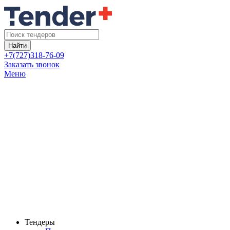
Найти
+7(727)318-76-09
Заказать звонок
Меню
Тендеры