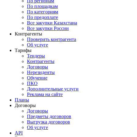
По регионам
По площадкам
По категориям
По предоплате
Все закупки Казахстана
Все закупки России
Контрагенты
Проверить контрагента
Об услуге
Тарифы
Тендеры
Контрагенты
Договоры
Нерезиденты
Обучение
ПКО
Дополнительные услуги
Реклама на сайте
Планы
Договоры
Договоры
Предметы договоров
Выгрузка договоров
Об услуге
API