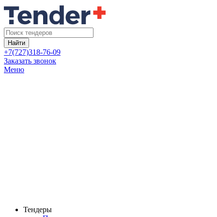
Найти
+7(727)318-76-09
Заказать звонок
Меню
Тендеры