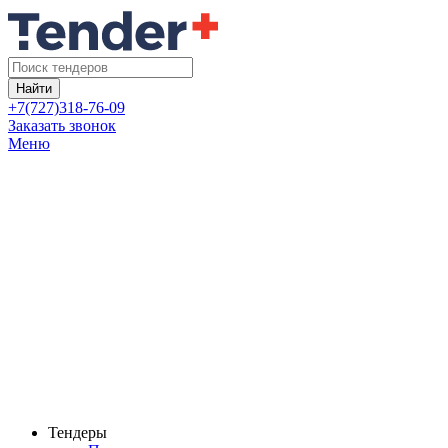
Найти
+7(727)318-76-09
Заказать звонок
Меню
Тендеры