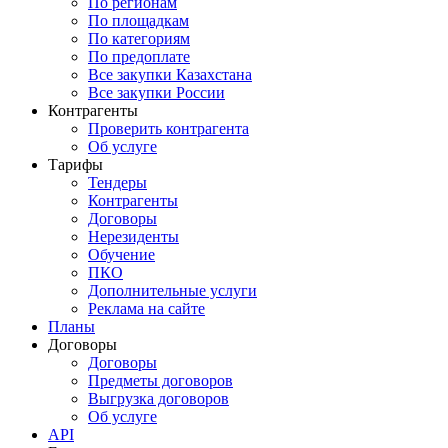
По регионам
По площадкам
По категориям
По предоплате
Все закупки Казахстана
Все закупки России
Контрагенты
Проверить контрагента
Об услуге
Тарифы
Тендеры
Контрагенты
Договоры
Нерезиденты
Обучение
ПКО
Дополнительные услуги
Реклама на сайте
Планы
Договоры
Договоры
Предметы договоров
Выгрузка договоров
Об услуге
API