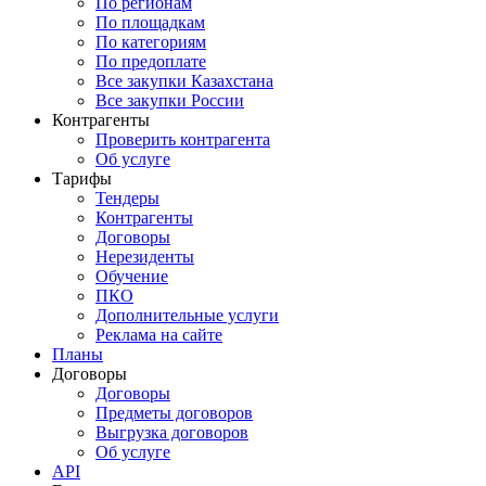
По регионам
По площадкам
По категориям
По предоплате
Все закупки Казахстана
Все закупки России
Контрагенты
Проверить контрагента
Об услуге
Тарифы
Тендеры
Контрагенты
Договоры
Нерезиденты
Обучение
ПКО
Дополнительные услуги
Реклама на сайте
Планы
Договоры
Договоры
Предметы договоров
Выгрузка договоров
Об услуге
API