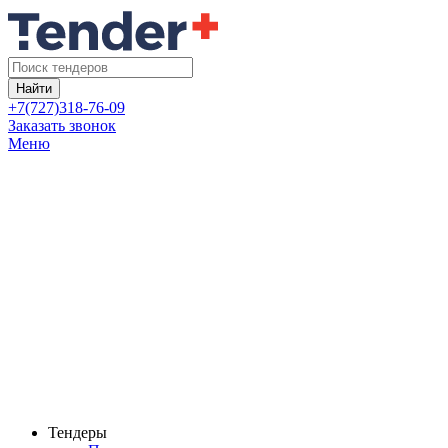
Найти
+7(727)318-76-09
Заказать звонок
Меню
Тендеры